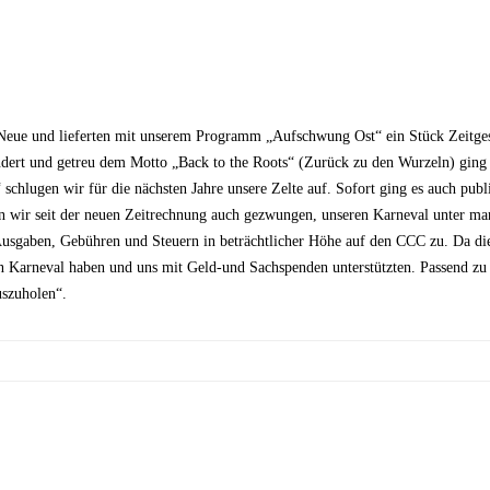
s Neue und lieferten mit unserem Programm „Aufschwung Ost“ ein Stück Zeitgesc
ändert und getreu dem Motto „Back to the Roots“ (Zurück zu den Wurzeln) ging
 schlugen wir für die nächsten Jahre unsere Zelte auf. Sofort ging es auch p
n wir seit der neuen Zeitrechnung auch gezwungen, unseren Karneval unter mar
sgaben, Gebühren und Steuern in beträchtlicher Höhe auf den CCC zu. Da diese
en Karneval haben und uns mit Geld-und Sachspenden unterstützten. Passend zu
uszuholen“.