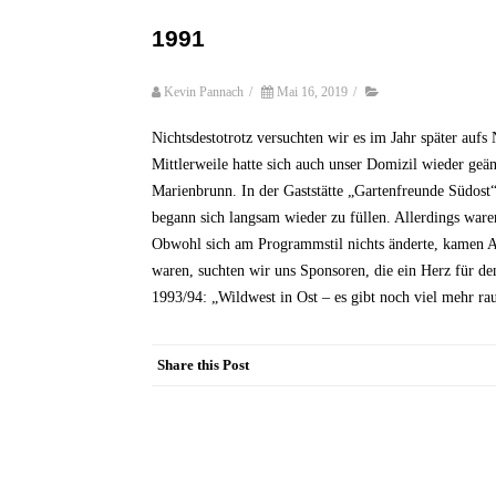
1991
Kevin Pannach
/
Mai 16, 2019
/
Nichtsdestotrotz versuchten wir es im Jahr später auf
Mittlerweile hatte sich auch unser Domizil wieder ge
Marienbrunn. In der Gaststätte „Gartenfreunde Südost“
begann sich langsam wieder zu füllen. Allerdings ware
Obwohl sich am Programmstil nichts änderte, kamen Au
waren, suchten wir uns Sponsoren, die ein Herz für d
1993/94: „Wildwest in Ost – es gibt noch viel mehr ra
Share this Post