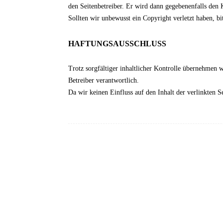
den Seitenbetreiber. Er wird dann gegebenenfalls den
Sollten wir unbewusst ein Copyright verletzt haben, b
HAFTUNGSAUSSCHLUSS
Trotz sorgfältiger inhaltlicher Kontrolle übernehmen wi
Betreiber verantwortlich.
Da wir keinen Einfluss auf den Inhalt der verlinkten S
© 2018 Connewitzer Carneval Club e.V.
Fichtestraße 4
04275 Leipzig
Tel.: 0173 / 566 5322